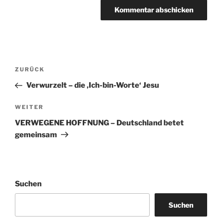
Beitragsnavigation
Vorheriger
ZURÜCK
Beitrag
Verwurzelt – die ‚Ich-bin-Worte‘ Jesu
Nächster
WEITER
Beitrag
VERWEGENE HOFFNUNG – Deutschland betet
gemeinsam
Suchen
Suchen