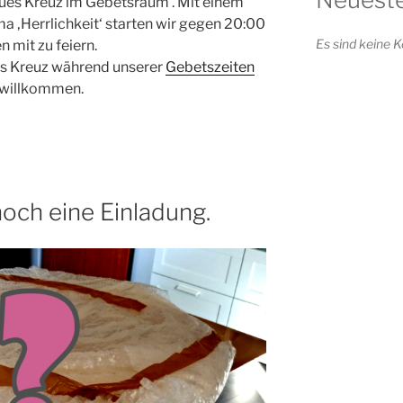
neues Kreuz im Gebetsraum . Mit einem
‚Herrlichkeit‘ starten wir gegen 20:00
Es sind keine
n mit zu feiern.
das Kreuz während unserer
Gebetszeiten
h willkommen.
noch eine Einladung.