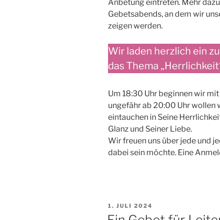
Anbetung eintreten. Mehr dazu
Gebetsabends, an dem wir uns
zeigen werden.
Wir laden herzlich ein 
das Thema „Herrlichkeit
Um 18:30 Uhr beginnen wir mi
ungefähr ab 20:00 Uhr wollen
eintauchen in Seine Herrlichke
Glanz und Seiner Liebe.
Wir freuen uns über jede und j
dabei sein möchte. Eine Anmeld
VERÖFFENTLICHT
1. JULI 2024
AM
Ein Gebet für Leite