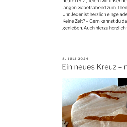
heute (19.7.) feiern wir unser 
langen Gebetsabend zum Thema 
Uhr. Jeder ist herzlich eingelade
Keine Zeit? – Gern kannst du 
genießen. Auch hierzu herzlic
VERÖFFENTLICHT
8. JULI 2024
AM
Ein neues Kreuz – 