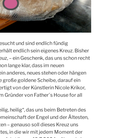
esucht und sind endlich fündig
hält endlich sein eigenes Kreuz. Bisher
euz, – ein Geschenk, das uns schon recht
hon lange klar, dass im neuen
in anderes, neues stehen oder hängen
ine große goldene Scheibe, darauf ein
rtigt von der Künstlerin Nicole Krikor,
em Gründer von Father´s House for all
ilig, heilig“, das uns beim Betreten des
meinschaft der Engel und der Ältesten,
en – genauso soll dieses Kreuz uns
ttes, in die wir mit jedem Moment der