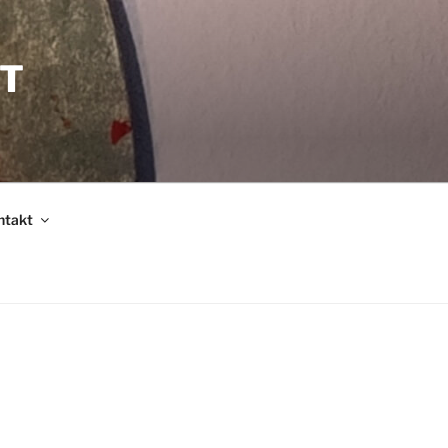
T
ntakt