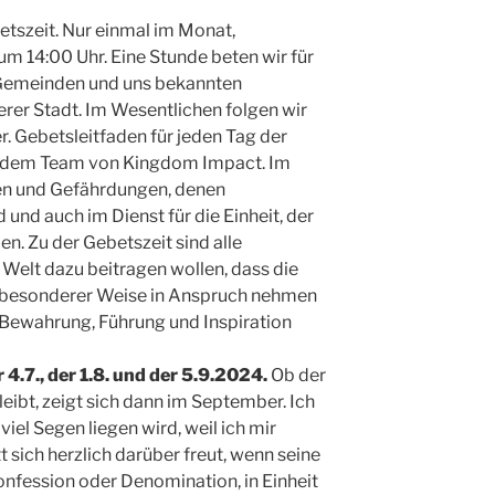
betszeit. Nur einmal im Monat,
m 14:00 Uhr. Eine Stunde beten wir für
r Gemeinden und uns bekannten
erer Stadt. Im Wesentlichen folgen wir
. Gebetsleitfaden für jeden Tag der
 dem Team von Kingdom Impact. Im
en und Gefährdungen, denen
und auch im Dienst für die Einheit, der
len. Zu der Gebetszeit sind alle
n Welt dazu beitragen wollen, dass die
n besonderer Weise in Anspruch nehmen
 Bewahrung, Führung und Inspiration
4.7., der 1.8. und der 5.9.2024.
Ob der
eibt, zeigt sich dann im September. Ich
iel Segen liegen wird, weil ich mir
t sich herzlich darüber freut, wenn seine
onfession oder Denomination, in Einheit